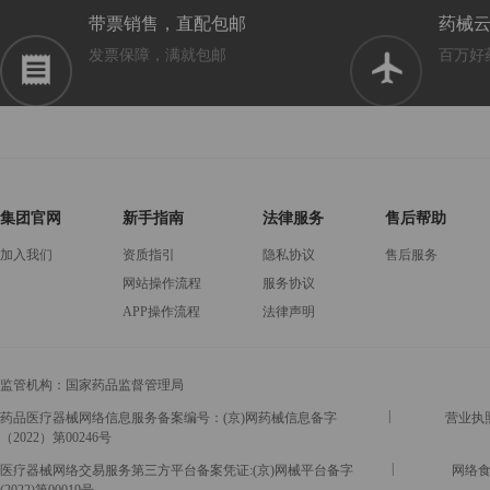
带票销售，直配包邮
药械
发票保障，满就包邮
百万好
集团官网
新手指南
法律服务
售后帮助
加入我们
资质指引
隐私协议
售后服务
网站操作流程
服务协议
APP操作流程
法律声明
监管机构：
国家药品监督管理局
|
药品医疗器械网络信息服务备案编号：(京)网药械信息备字
营业执照号
（2022）第00246号
|
医疗器械网络交易服务第三方平台备案凭证:(京)网械平台备字
网络食
(2022)第00019号