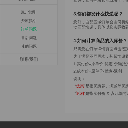
账户指引
3.你们都发什么快递呢？
资质指引
您好，自配区域订单会由司机
动匹配快递，具体以您实际收
订单问题
售后问题
4.如何计算商品的入库价？
其他问题
只需您在订单详情页面点击“
为了满足不同需求，药帮忙设
联系我们
1.实付价=原单价-优惠-余额抵
2.成本价=原单价-优惠-返利
说明：
·“
优惠
”是指优惠券、满减等优
·“
返利
”是指实付价 X 该订单