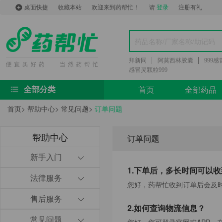
桌面快捷
收藏本站
欢迎来到药帮忙！
请
登录
注册有礼
拜新同
阿莫西林胶囊
999
感冒灵颗粒999
首页
全部药品
全部分类
首页
>
帮助中心
>
常见问题
>
订单问题
帮助中心
订单问题
新手入门
1.下单后，多长时间可以
法律服务
您好，药帮忙收到订单后会及时
售后服务
2.如何查询物流信息？
常见问题
您好，您可登录官网或APP，