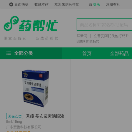
桌面快捷
收藏本站
欢迎来到药帮忙！
请
登录
注册有礼
拜新同
立普妥阿托伐他汀钙片
999感冒灵颗粒
首页
全部药品
全部分类
秀瞳 妥布霉素滴眼液
医保乙类
5ml:15mg
广东宏盈科技有限公司