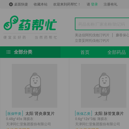
桌面快捷
收藏本站
欢迎来到药帮忙！
请
登录
注册有礼
美达信阿托伐他汀钙片
麝香保
立普妥阿托伐他汀钙片
首页
全部药品
全部分类
太阳 肾炎康复片
太阳 脉管复康片
医保甲类
医保乙类
0.48g*45s 薄膜衣
0.6g*12s*3板 薄膜衣
天津同仁堂集团股份有限公司
天津同仁堂集团股份有限公司